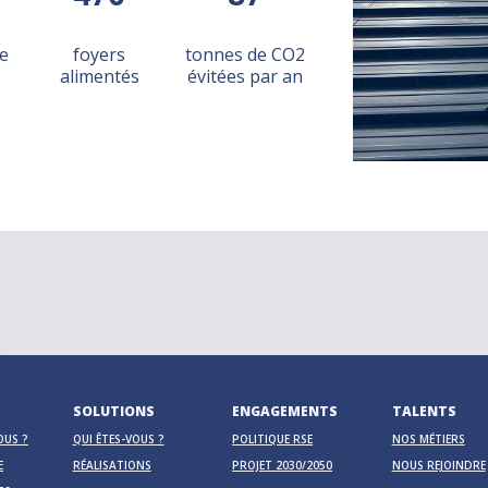
e
foyers
tonnes de CO2
alimentés
évitées par an
SOLUTIONS
ENGAGEMENTS
TALENTS
OUS ?
QUI ÊTES-VOUS ?
POLITIQUE RSE
NOS MÉTIERS
E
RÉALISATIONS
PROJET 2030/2050
NOUS REJOINDRE