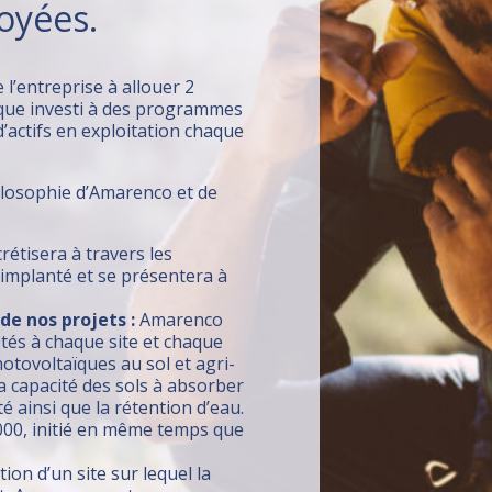
oyées.
’entreprise à allouer 2
ique investi à des programmes
’actifs en exploitation chaque
hilosophie d’Amarenco et de
étisera à travers les
implanté et se présentera à
de nos projets :
Amarenco
és à chaque site et chaque
hotovoltaïques au sol et agri-
a capacité des sols à absorber
é ainsi que la rétention d’eau.
 1000, initié en même temps que
tion d’un site sur lequel la