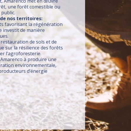
met, Amarenco met en œuvre
rêt, une forêt comestible ou
 public.
e nos territoires:
 favorisant la régénération
e investit de manière
ues.
estauration de sols et de
e sur la résilience des forêts
er l’agroforesterie.
’Amarenco à produire une
nération environnementale,
 producteurs d’énergie