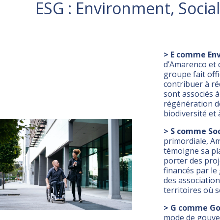
ESG : Environment, Socia
> E comme Env
d’Amarenco et 
groupe fait off
contribuer à ré
sont associés 
régénération de
biodiversité et 
> S comme Soci
primordiale, Ama
témoigne sa pl
porter des proj
financés par le
des association
territoires où s
> G comme Go
mode de gouvern