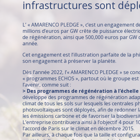
infrastructures sont dépl
L’ « AMARENCO PLEDGE », c’est un engagement de l
millions d’euros par GW crête de puissance électr
de régénération, ainsi que 500,000 euros par GW d
année.
Cet engagement est l’illustration parfaite de la p
son engagement à préserver la planète.
Dès l’année 2022, l’« AMARENCO PLEDGE » se concr
« programmes ECHOS », partout où le groupe est 
l’avenir, comme suit :
> Des programmes de régénération à l’échelle 
développe des programmes de régénération adapt
climat de tous les sols sur lesquels les centrales p
photovoltaïques sont déployés, afin de redonner l
les émissions carbone et de favoriser la biodiversit
L’entreprise contribuera ainsi à l’objectif 4 pour
l’accord de Paris sur le climat en décembre 2015.
Par ailleurs, à chaque fois que la taille et configura