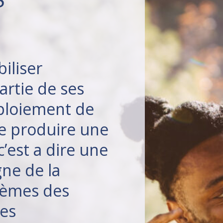
iliser
rtie de ses
éploiement de
de produire une
c’est a dire une
gne de la
tèmes des
les