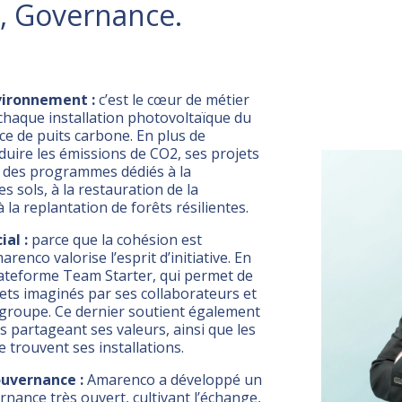
l, Governance.
ironnement :
c’est le cœur de métier
chaque installation photovoltaïque du
ice de puits carbone. En plus de
duire les émissions de CO2, ses projets
à des programmes dédiés à la
s sols, à la restauration de la
à la replantation de forêts résilientes.
al :
parce que la cohésion est
renco valorise l’esprit d’initiative. En
ateforme Team Starter, qui permet de
ets imaginés par ses collaborateurs et
 groupe. Ce dernier soutient également
s partageant ses valeurs, ainsi que les
e trouvent ses installations.
uvernance :
Amarenco a développé un
ance très ouvert, cultivant l’échange,