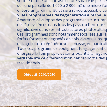
société réalise une infrastructure solaire le per
sur une parcelle de 1 000 à 2 000 m2 une micro-fo
encore un jardin forêt, et sera rendu accessible au
> Des programmes de régénération à l’échelle d
Amarenco développe des programmes structurants
des écosystèmes dans tous les pays où l’entrepris
significative dans ses infrastructures photovoltaïq
Ces programmes sont notamment focalisés sur la r
forêts fortement dégradés en sols vivants, ainsi qu
et l’agriculture régénérative de masse, en particuli
Tous ces programmes soulignent l’engagement d
énergie à la fois propre et contribuant à la régé
véritable axe de différenciation par rapport à des
traditionnels.
Objectif 2030/2050