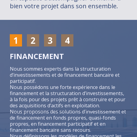
bien votre projet dans son ensemble.
Nos métiers
Nous rejoindre
Actus
1
2
3
4
News
Contact
FINANCEMENT
Nous sommes experts dans la structuration
d’investissements et de financement bancaire et
participatif.
Nous possédons une forte expérience dans le
financement et la structuration d’investissements,
à la fois pour des projets prêt à construire et pour
des acquisitions d’actifs en exploitation.
Nous proposons des solutions d’investissement et
de financement en fonds propres, quasi-fonds
propres, en financement participatif et en
financement bancaire sans recours.
Nous définissons les modèles de financement les